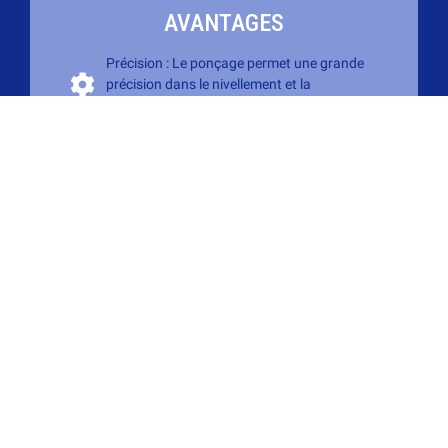
AVANTAGES
Précision : Le ponçage permet une grande
précision dans le nivellement et la
préparation des surfaces.
Polyvalence : Adaptable à différentes
textures et matériaux, le ponçage peut être
ajusté en fonction de l'agressivité
nécessaire.
Finition améliorée : La surface poncée
présente une meilleure qualité de finition, ce
qui est crucial pour les revêtements
suivants.